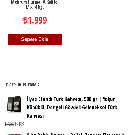
Mebrum Hurma, A Kalite,
Mix, 4 kg.
₺
1.999
Sepete Ekle
DİĞER ÜRÜNLERIMIZ
İlyas Efendi Türk Kahvesi, 500 gr | Yoğun
Köpüklü, Dengeli Gövdeli Geleneksel Türk
Kahvesi
Orijinal
Şu
₺
600
₺
499
fiyat:
andaki