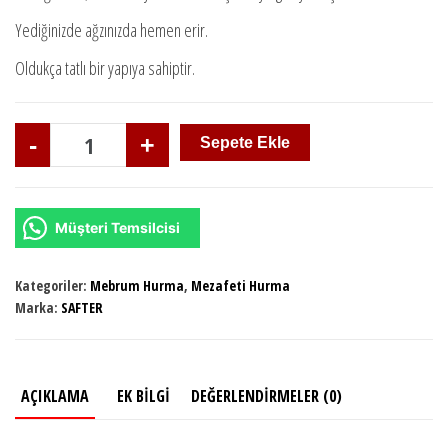
₺1.500.
fiyat:
Yediğinizde ağzınızda hemen erir.
₺1.200.
Oldukça tatlı bir yapıya sahiptir.
Mezafeti
-
+
Sepete Ekle
(İran
Yaş)
Hurma,
Müşteri Temsilcisi
6
kg
Kategoriler:
Mebrum Hurma
,
Mezafeti Hurma
(12
Marka:
SAFTER
paket)
adet
AÇIKLAMA
EK BILGI
DEĞERLENDIRMELER (0)