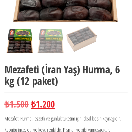
Mezafeti (İran Yaş) Hurma, 6
kg (12 paket)
Orijinal
Şu
₺
1.500
₺
1.200
fiyat:
andaki
Mezafeti Hurma, lezzetli ve günlük tüketim için ideal besin kaynağıdır.
Kabuğu ince, etli ve koyu renklidir. Pişmaniye gibi yumuşacıktır.