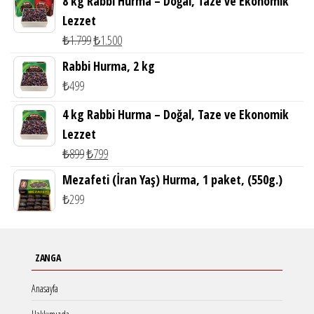
8 kg Rabbi Hurma – Doğal, Taze ve Ekonomik
₺600.
fiyat:
Lezzet
₺499.
Orijinal
Şu
₺
1.799
₺
1.500
fiyat:
andaki
Rabbi Hurma, 2 kg
₺1.799.
fiyat:
₺
499
₺1.500.
4 kg Rabbi Hurma – Doğal, Taze ve Ekonomik
Lezzet
Orijinal
Şu
₺
899
₺
799
fiyat:
andaki
Mezafeti (İran Yaş) Hurma, 1 paket, (550g.)
₺899.
fiyat:
₺
299
₺799.
ZANGA
Anasayfa